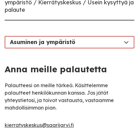
ympäristö
Kierrätyskeskus
Usein kysyttyä ja
palaute
Asuminen ja ympäristö
Anna meille palautetta
Palautteesi on meille tärkeä. Käsittelemme
palautteet henkilökunnan kanssa. Jos jätät
yhteystietosi, ja toivot vastausta, vastaamme
mahdollisimman pian.
kierratyskeskus@saarijarvi.fi