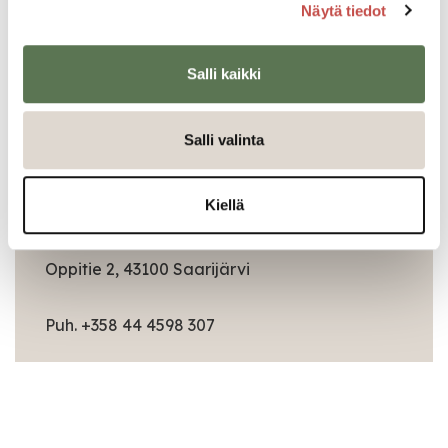
Näytä tiedot
Kierrätyskeskuksen uudet sivut
Salli kaikki
Kierrätyskeskus
9.12.2021
Lisää ajankohtaista
Salli valinta
Kiellä
Yhteystiedot
Oppitie 2, 43100 Saarijärvi
Puh. +358 44 4598 307