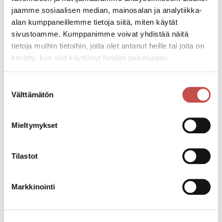
jaamme sosiaalisen median, mainosalan ja analytiikka-
alan kumppaneillemme tietoja siitä, miten käytät
sivustoamme. Kumppanimme voivat yhdistää näitä
tietoja muihin tietoihin, joita olet antanut heille tai joita on
kerätty, kun olet käyttänyt heidän palvelujaan.
Suostumuksen
Välttämätön
valinta
Mieltymykset
Ajankohtaista
Tilastot
Aarresaaren vaihtuvien
Markkinointi
kuntosalilaitteiden huutokauppa
26.11.2025
Ajankohtaista
19.11.2025