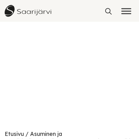
Skip to content
Usein kysyttyä ja palaute
Etusivu
Asuminen ja