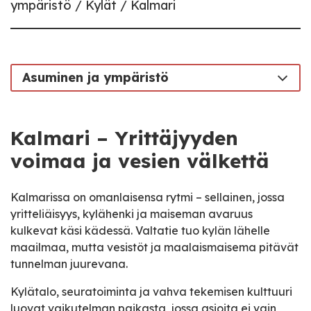
ympäristö
Kylät
Kalmari
Asuminen ja ympäristö
Kalmari – Y
rittäjyyden
voimaa ja vesien välkettä
Kalmarissa on omanlaisensa rytmi – sellainen, jossa
yritteliäisyys, kylähenki ja maiseman avaruus
kulkevat käsi kädessä. Valtatie tuo kylän lähelle
maailmaa, mutta vesistöt ja maalaismaisema pitävät
tunnelman juurevana.
Kylätalo, seuratoiminta ja vahva tekemisen kulttuuri
luovat vaikutelman paikasta, jossa asioita ei vain