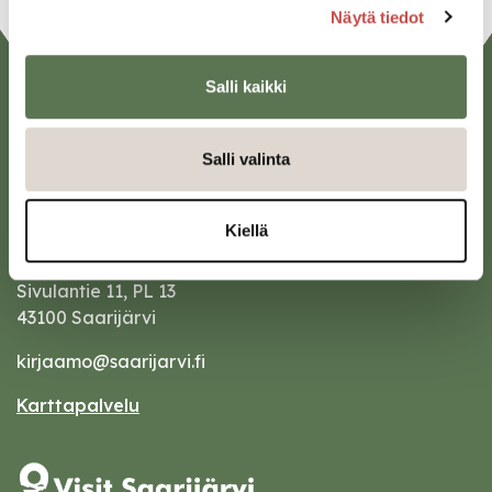
Näytä tiedot
Salli kaikki
Salli valinta
Kiellä
Saarijärven kaupunki
Sivulantie 11, PL 13
43100 Saarijärvi
kirjaamo@saarijarvi.fi
Karttapalvelu