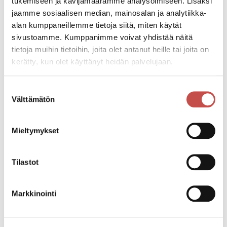
tukemiseen ja kävijämäärämme analysoimiseen. Lisäksi
jaamme sosiaalisen median, mainosalan ja analytiikka-
alan kumppaneillemme tietoja siitä, miten käytät
sivustoamme. Kumppanimme voivat yhdistää näitä
tietoja muihin tietoihin, joita olet antanut heille tai joita on
kerätty, kun olet käyttänyt heidän palvelujaan.
Suostumuksen
Välttämätön
valinta
Kalmarin kylän kotisivut
Mieltymykset
Tilastot
Markkinointi