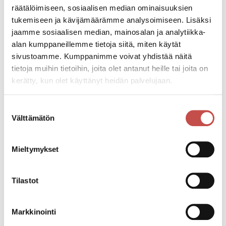
räätälöimiseen, sosiaalisen median ominaisuuksien
tukemiseen ja kävijämäärämme analysoimiseen. Lisäksi
Lillukkakuja 5
jaamme sosiaalisen median, mainosalan ja analytiikka-
alan kumppaneillemme tietoja siitä, miten käytät
sivustoamme. Kumppanimme voivat yhdistää näitä
Mustikkakorventie 5
tietoja muihin tietoihin, joita olet antanut heille tai joita on
kerätty, kun olet käyttänyt heidän palvelujaan.
Mustikkakorventie 6
Suostumuksen
Välttämätön
valinta
Autiolahti
Mieltymykset
(Mäntylä/Husuaho)
Tilastot
Honkapolku 2
Markkinointi