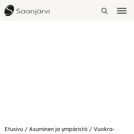
Skip to content
Mustikkakorpi ja Autiolahti
Etusivu
Asuminen ja ympäristö
Vuokra-