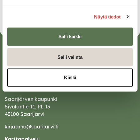
Näytä tiedot
Salli kaikki
Salli valinta
Kiellä
Saarijärven kaupunki
Sivulantie 11, PL 13
43100 Saarijärvi
kirjaamo@saarijarvi.fi
Karttapalvelu